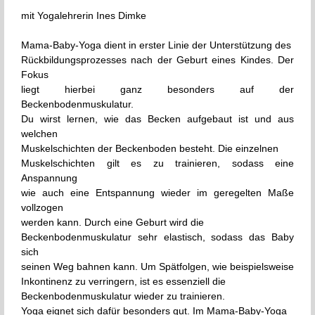
Geburtsvorbereitung ab dem 2. Kind mit Hebamme
04
mit Yogalehrerin Ines Dimke
Rebecca Güssow
NOV
Mama-Baby-Yoga dient in erster Linie der Unterstützung des
Geburtsvorbereitung Wochenendkurs mit Hebamme
20
Rückbildungsprozesses nach der Geburt eines Kindes. Der
Rebecca
NOV
Fokus
liegt hierbei ganz besonders auf der
Beckenbodenmuskulatur.
Du wirst lernen, wie das Becken aufgebaut ist und aus
welchen
Muskelschichten der Beckenboden besteht. Die einzelnen
Muskelschichten gilt es zu trainieren, sodass eine
Anspannung
wie auch eine Entspannung wieder im geregelten Maße
vollzogen
werden kann. Durch eine Geburt wird die
Beckenbodenmuskulatur sehr elastisch, sodass das Baby
sich
seinen Weg bahnen kann. Um Spätfolgen, wie beispielsweise
Inkontinenz zu verringern, ist es essenziell die
Beckenbodenmuskulatur wieder zu trainieren.
Yoga eignet sich dafür besonders gut. Im Mama-Baby-Yoga