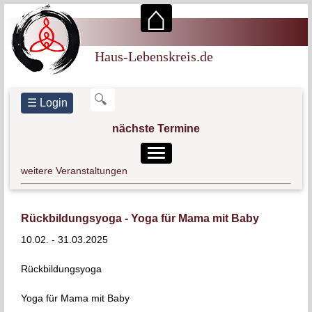
⌂
Haus-Lebenskreis
Haus-Lebenskreis.de
Hebammenpraxis
Praxis für Mental-Training und Hypnose
☰ Login
Zen-Buddhismus
nächste Termine
weitere Veranstaltungen
Schwangerenschwimmen 08/26
18
AUG
Geburtsvorbereitung ab dem 2. Kind mit Hebamme
19
Rückbildungsyoga - Yoga für Mama mit Baby
Rebecca Güssow
AUG
10.02. - 31.03.2025
Erste Hilfe bei Babys und Kindern
28
AUG
Rückbildungsyoga
Geburtsvorbereitung Wochenendkurs mit Hebamme
18
Rebecca
Yoga für Mama mit Baby
SEP