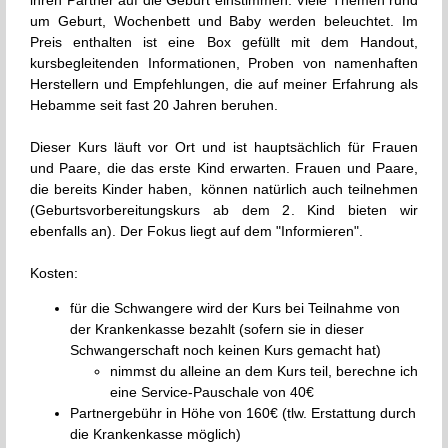
ihren Partner auf die Geburt einstimmen. Viele Themen rund
Geburtsvorbereitung ab dem 2. Kind mit Hebamme
um Geburt, Wochenbett und Baby werden beleuchtet. Im
04
Rebecca Güssow
Preis enthalten ist eine Box gefüllt mit dem Handout,
NOV
kursbegleitenden Informationen, Proben von namenhaften
Geburtsvorbereitung Wochenendkurs mit Hebamme
20
Herstellern und Empfehlungen, die auf meiner Erfahrung als
Rebecca
NOV
Hebamme seit fast 20 Jahren beruhen.
Dieser Kurs läuft vor Ort und ist hauptsächlich für Frauen
und Paare, die das erste Kind erwarten. Frauen und Paare,
die bereits Kinder haben, können natürlich auch teilnehmen
(Geburtsvorbereitungskurs ab dem 2. Kind bieten wir
ebenfalls an). Der Fokus liegt auf dem "Informieren".
Kosten:
für die Schwangere wird der Kurs bei Teilnahme von
der Krankenkasse bezahlt (sofern sie in dieser
Schwangerschaft noch keinen Kurs gemacht hat)
nimmst du alleine an dem Kurs teil, berechne ich
eine Service-Pauschale von 40€
Partnergebühr in Höhe von 160€ (tlw. Erstattung durch
die Krankenkasse möglich)