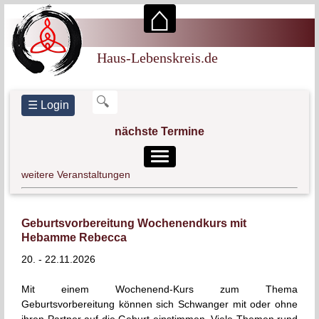
⌂
Haus-Lebenskreis
Haus-Lebenskreis.de
Hebammenpraxis
Praxis für Mental-Training und Hypnose
☰ Login
Zen-Buddhismus
nächste Termine
weitere Veranstaltungen
Schwangerenschwimmen 08/26
18
AUG
Geburtsvorbereitung ab dem 2. Kind mit Hebamme
19
Geburtsvorbereitung Wochenendkurs mit
Rebecca Güssow
AUG
Hebamme Rebecca
Erste Hilfe bei Babys und Kindern
28
20. - 22.11.2026
AUG
Geburtsvorbereitung Wochenendkurs mit Hebamme
Mit einem Wochenend-Kurs zum Thema
18
Rebecca
Geburtsvorbereitung können sich Schwanger mit oder ohne
SEP