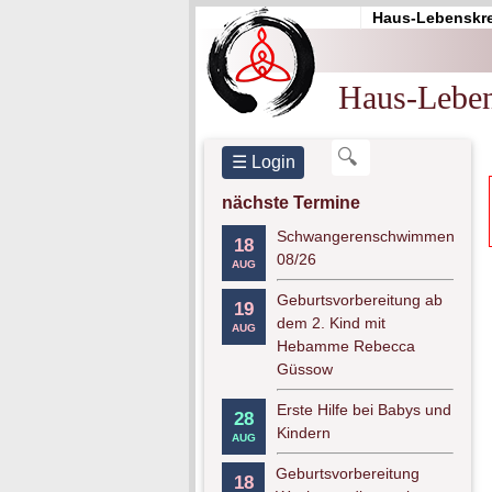
Haus-Lebenskre
Haus-Leben
☰ Login
nächste Termine
Schwangerenschwimmen
18
08/26
AUG
Geburtsvorbereitung ab
19
dem 2. Kind mit
AUG
Hebamme Rebecca
Güssow
Erste Hilfe bei Babys und
28
Kindern
AUG
Geburtsvorbereitung
18